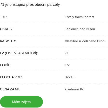
71 je přístupná přes obecní parcely.
TYP
Trvalý travní porost
OKRES
Jablonec nad Nisou
KATASTR
Vlastiboř u Želzného Brodu
LV (LIST VLASTNICTVÍ)
71
PODÍL
1/2
PLOCHA V M²
3221.5
CENA ZA M²
k jednání
Mám zájem