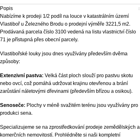
Popis
Nabízíme k prodeji 1/2 podíl na louce v katastrálním území
Vlastiboř u Železného Brodu o prodejní výměře 3221,5 m2.
Prodávaná parcela číslo 3100 vedená na listu vlastnictví číslo
71 je přístupná přes obecní parcely.
Vlastibořské louky jsou dnes využívány především dvěma
způsoby:
Extenzivní pastva:
Velká část ploch slouží pro pastvu skotu
nebo ovcí, což pomáhá udržovat krajinu otevřenou a brání
zarůstání náletovými dřevinami (především břízou a osikou).
Senoseče:
Plochy v méně svažitém terénu jsou využívány pro
produkci sena.
Specializujeme se na zprostředkování prodeje zemědělských a
komerčních nemovitostí. Prohlédněte si naši kompletní