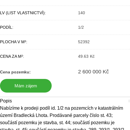
LV (LIST VLASTNICTVÍ)
140
PODÍL
1/2
PLOCHA V M²
52392
CENA ZA M²
49.63
2 600 000
Kč
Mám zájem
Popis
Nabízíme k prodeji podíl id. 1/2 na pozemcích v katastrálním
území Bradlecká Lhota. Prodávané parcely číslo st. 43;
součástí pozemku je stavba, st. 44; součástí pozemku je
stavba, st. 45; součástí pozemku je stavba, 289, 293/1, 293/2,