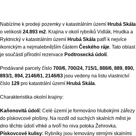
Nabízíme k prodeji pozemky v katastrálním území
Hrubá Skála
o velikosti
24.893 m2
. Krajina v okolí rybníků Vidlák, Hrudka a
Ryktnický v katastrálním území
Hrubá Skála
patří k nejvíce
ikonickým a nejmalebnějším částem
Českého ráje
. Tato oblast
je součástí přírodní rezervace
Podtrosecká údolí
.
Prodávané parcely číslo
700/6, 700/24, 715/1, 888/6, 889, 890,
893/1, 894, 2146/61, 2146/63
jsou vedeny na listu vlastnictví
číslo
129
pro katastrální území
Hrubá Skála
.
Charakteristika okolní krajiny:
Kaňonovitá údolí:
Celé území je formováno hlubokými zářezy
do pískovcové plošiny. Na rozdíl od suchých skalních měst je
dno těchto údolí vlhké a tvoří ho niva potoka Žehrovka.
Pískovcové kulisy:
Rybníky jsou lemovány strmými skalními