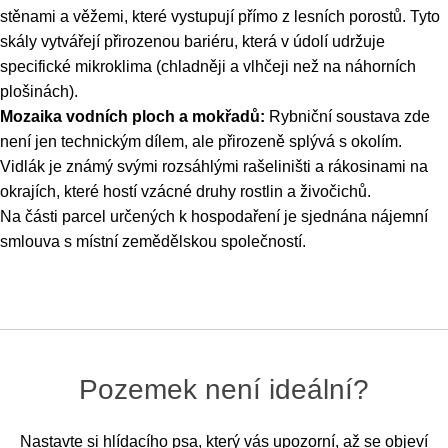
stěnami a věžemi, které vystupují přímo z lesních porostů. Tyto
skály vytvářejí přirozenou bariéru, která v údolí udržuje
specifické mikroklima (chladněji a vlhčeji než na náhorních
plošinách).
Mozaika vodních ploch a mokřadů:
Rybniční soustava zde
není jen technickým dílem, ale přirozeně splývá s okolím.
Vidlák je známý svými rozsáhlými rašeliništi a rákosinami na
okrajích, které hostí vzácné druhy rostlin a živočichů.
Na části parcel určených k hospodaření je sjednána nájemní
smlouva s místní zemědělskou společností.
Pozemek není ideální?
Nastavte si hlídacího psa, který vás upozorní, až se objeví