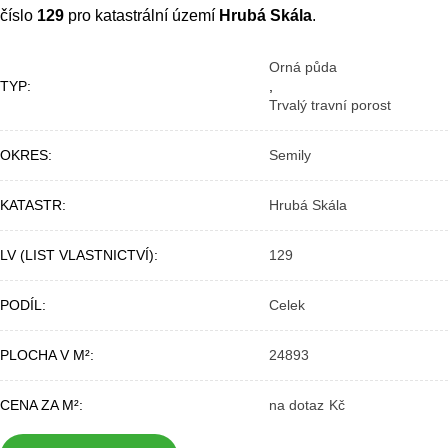
číslo
129
pro katastrální území
Hrubá Skála
.
Orná půda
TYP
,
Trvalý travní porost
OKRES
Semily
KATASTR
Hrubá Skála
LV (LIST VLASTNICTVÍ)
129
PODÍL
Celek
PLOCHA V M²
24893
CENA ZA M²
na dotaz