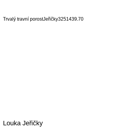
Trvalý travní porost
Jeřičky
32514
39.70
Louka Jeřičky