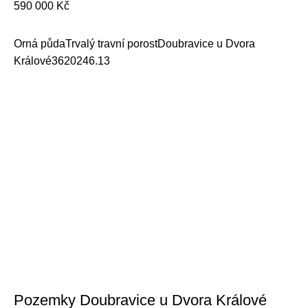
590 000
Kč
Orná půda
Trvalý travní porost
Doubravice u Dvora
Králové
36202
46.13
Pozemky Doubravice u Dvora Králové