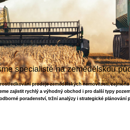
sme specialisté na zemědělskou pů
prostředkování prodeje zemědělských nemovitostí, zejména 
e zajistit rychlý a výhodný obchod i pro další typy pozemků
borné poradenství, tržní analýzy i strategické plánování 