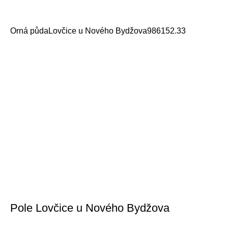
Orná půda
Lovčice u Nového Bydžova
9861
52.33
Pole Lovčice u Nového Bydžova