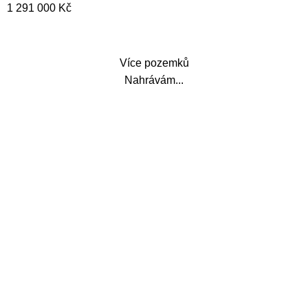
1 291 000
Kč
Více pozemků
Nahrávám...