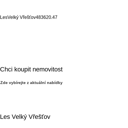
Les
Velký Vřešťov
4836
20.47
Chci koupit nemovitost
Zde vybírejte z aktuální nabídky
Les Velký Vřešťov