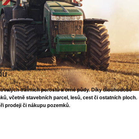
du
trvalých travních porostů a orné půdy. Díky dlouhodobě
, včetně stavebních parcel, lesů, cest či ostatních ploch.
při prodeji či nákupu pozemků.