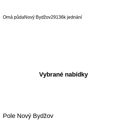
Orná půda
Nový Bydžov
29136
k jednání
Vybrané nabídky
Pole Nový Bydžov