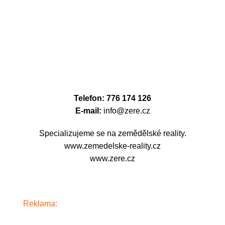
Telefon: 776 174 126
E-mail:
info@zere.cz
Specializujeme se na zemědělské reality.
www.zemedelske-reality.cz
www.zere.cz
Reklama:
www.alkosklad.cz
- Váš obchod s nápoji