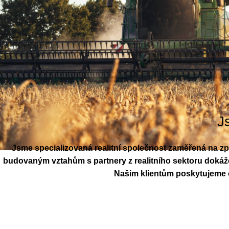
J
Jsme specializovaná realitní společnost zaměřená na z
budovaným vztahům s partnery z realitního sektoru dokážem
Našim klientům poskytujeme od