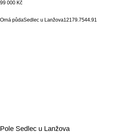
99 000
Kč
Orná půda
Sedlec u Lanžova
12179.75
44.91
Pole Sedlec u Lanžova