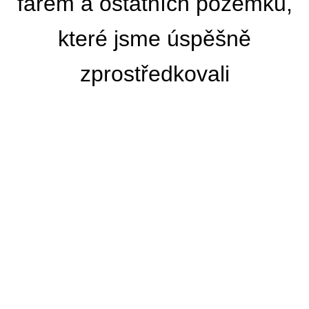
farem a ostatních pozemků,
které jsme úspěšně
zprostředkovali
Specializujeme se na výkup zemědělských a stavební
nemovitostí
Budujeme dlouhodobé vztahy s klienty