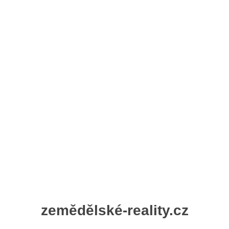
Rychlý výkup pozemků nebo přímé zprostředkování
nemovitosti
Garantujeme férové smluvní podmínky pro obě strany
Poskytujeme právní servis s renomovanou právní
kanceláří
Poradíme si i s obtížně prodejným pozemkem
zemědělské-reality.cz