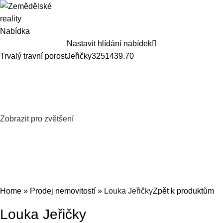
Nabídka
Nastavit hlídání nabídek
Trvalý travní porost
Jeřičky
32514
39.70
Zobrazit pro zvětšení
Home
»
Prodej nemovitostí
»
Louka Jeřičky
Zpět k produktům
Louka Jeřičky