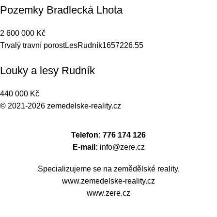
Pozemky Bradlecká Lhota
2 600 000
Kč
Trvalý travní porost
Les
Rudník
16572
26.55
Louky a lesy Rudník
440 000
Kč
© 2021-2026
zemedelske-reality.cz
Telefon: 776 174 126
E-mail:
info@zere.cz
Specializujeme se na zemědělské reality.
www.zemedelske-reality.cz
www.zere.cz