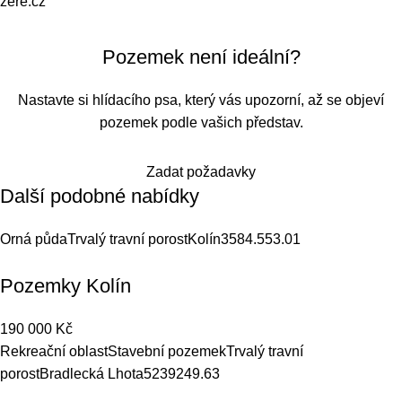
zere.cz
Pozemek není ideální?
Nastavte si hlídacího psa, který vás upozorní, až se objeví
pozemek podle vašich představ.
Zadat požadavky
Další podobné nabídky
Orná půda
Trvalý travní porost
Kolín
3584.5
53.01
Pozemky Kolín
190 000
Kč
Rekreační oblast
Stavební pozemek
Trvalý travní
porost
Bradlecká Lhota
52392
49.63