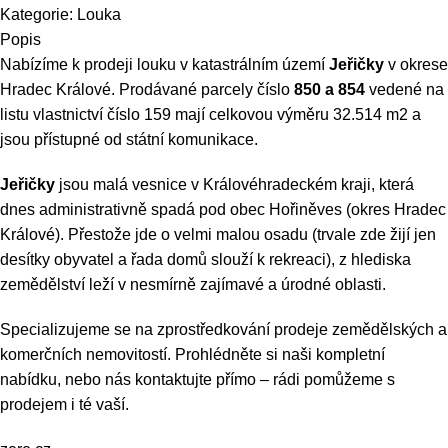
Kategorie:
Louka
Popis
Nabízíme k prodeji louku v katastrálním území
Jeřičky
v okrese
Hradec Králové. Prodávané parcely číslo
850 a 854
vedené na
listu vlastnictví číslo 159 mají celkovou výměru 32.514 m2 a
jsou přístupné od státní komunikace.
Jeřičky
jsou malá vesnice v Královéhradeckém kraji, která
dnes administrativně spadá pod obec Hořiněves (okres Hradec
Králové). Přestože jde o velmi malou osadu (trvale zde žijí jen
desítky obyvatel a řada domů slouží k rekreaci), z hlediska
zemědělství leží v nesmírně zajímavé a úrodné oblasti.
Specializujeme se na zprostředkování prodeje zemědělských a
komerčních nemovitostí. Prohlédněte si naši kompletní
nabídku, nebo nás kontaktujte přímo – rádi pomůžeme s
prodejem i té vaší.