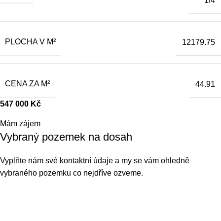
1/4
PLOCHA V M²
12179.75
CENA ZA M²
44.91
547 000
Kč
Mám zájem
Vybraný pozemek na dosah
Vyplňte nám své kontaktní údaje a my se vám ohledně
vybraného pozemku co nejdříve ozveme.