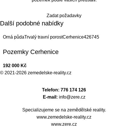
zere.cz
Zadat požadavky
Další podobné nabídky
Orná půda
Trvalý travní porost
Cerhenice
4267
45
Pozemky Cerhenice
192 000
Kč
© 2021-2026
zemedelske-reality.cz
Telefon: 776 174 126
E-mail:
info@zere.cz
Specializujeme se na zemědělské reality.
www.zemedelske-reality.cz
www.zere.cz