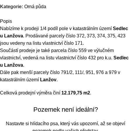
Kategorie:
Orná půda
Popis
Nabízíme k prodeji 1/4 podíl pole v katastrálním území
Sedlec
u Lanžova
. Prodávané parcely číslo 372, 373, 374, 375, 423
jsou vedeny na listu vlastnictví číslo 171.
Součástí prodeje je také parcela číslo 559 ve výlučném
vlastnictví, vedená na listu vlastnictví číslo 432 pro k.u.
Sedlec
u Lanžova
.
Dále pak menší parcely číslo 791/2, 111/, 951, 976 a 979 v
katastrálním území
Lanžov
.
Celková prodejní výměra činí
12.179,75 m2
.
Specializujeme se na zprostředkování prodeje zemědělských a
Pozemek není ideální?
komerčních nemovitostí. Prohlédněte si naši kompletní
nabídku, nebo nás kontaktujte přímo – rádi pomůžeme s
Nastavte si hlídacího psa, který vás upozorní, až se objeví
prodejem i té vaší.
pozemek podle vašich představ.