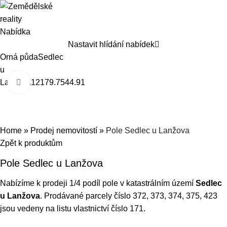
Nabídka
Nastavit hlídání nabídek
Orná půda
Sedlec
u
Lanžova
12179.75
44.91
Zobrazit pro zvětšení
Home
»
Prodej nemovitostí
»
Pole Sedlec u Lanžova
Zpět k produktům
Pole Sedlec u Lanžova
Nabízíme k prodeji 1/4 podíl pole v katastrálním území
Sedlec
u Lanžova
. Prodávané parcely číslo 372, 373, 374, 375, 423
jsou vedeny na listu vlastnictví číslo 171.