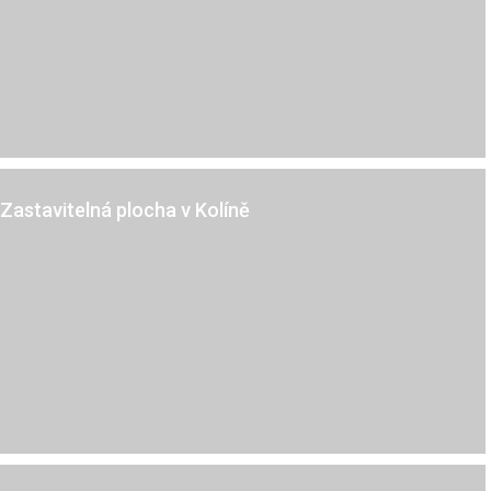
Kč
Kolín
Zastavitelná plocha v Kolíně
Cerhenice