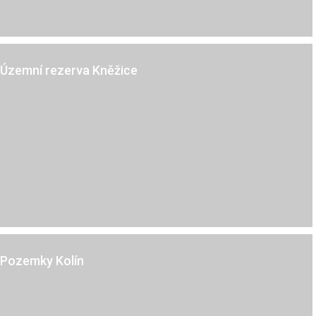
Kněžice u Městce Králové
Územní rezerva Kněžice
Kolín
Pozemky Kolín