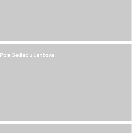
Sedlec u Lanžova
Pole Sedlec u Lanžova
Kč
Doubravice u Dvora Králové