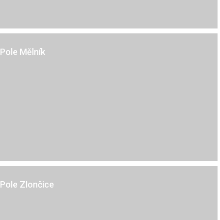
Mělník
Pole Mělník
Kč
Zlončice
Pole Zlončice