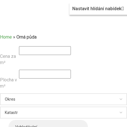
Nastavit hlídání nabídek
Orná půda
Home
»
Orná půda
Cena za
m²
Plocha v
m²