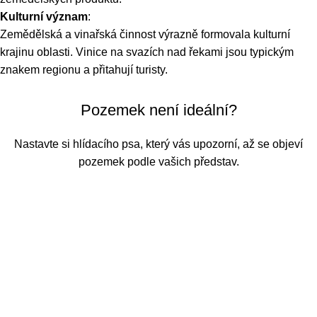
Kulturní význam
:
Zemědělská a vinařská činnost výrazně formovala kulturní
krajinu oblasti. Vinice na svazích nad řekami jsou typickým
znakem regionu a přitahují turisty.
Pozemek není ideální?
www.zemedelske-reality.cz
Nastavte si hlídacího psa, který vás upozorní, až se objeví
www.zere.cz
pozemek podle vašich představ.
Zadat požadavky
Další podobné nabídky
Orná půda
Trvalý travní porost
Kolín
3584.5
53.01
Pozemky Kolín