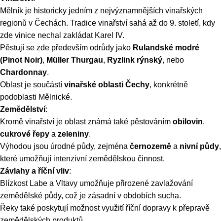
Mělník je historicky jedním z nejvýznamnějších vinařských
regionů v Čechách. Tradice vinařství sahá až do 9. století, kdy
zde vinice nechal zakládat Karel IV.
Pěstují se zde především odrůdy jako
Rulandské modré
(Pinot Noir)
,
Müller Thurgau
,
Ryzlink rýnský
, nebo
Chardonnay
.
Oblast je součástí
vinařské oblasti Čechy
, konkrétně
podoblasti Mělnické.
Zemědělství
:
Kromě vinařství je oblast známá také pěstováním
obilovin
,
cukrové řepy
a
zeleniny
.
Výhodou jsou úrodné půdy, zejména
černozemě
a
nivní půdy
,
které umožňují intenzivní zemědělskou činnost.
Závlahy a říční vliv
:
Blízkost Labe a Vltavy umožňuje přirozené zavlažování
zemědělské půdy, což je zásadní v obdobích sucha.
Řeky také poskytují možnost využití říční dopravy k přepravě
zemědělských produktů.