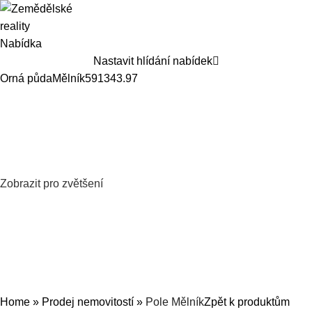
Nabídka
Nastavit hlídání nabídek
Orná půda
Mělník
5913
43.97
Zobrazit pro zvětšení
Home
»
Prodej nemovitostí
»
Pole Mělník
Zpět k produktům