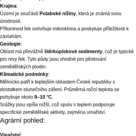
Krajina
:
Území je součástí
Polabské nížiny
, která je známá svou
úrodností.
Přítomnost řek ovlivňuje mikroklima a poskytuje příležitosti k
závlahám.
Geologie
:
Oblast má převážně
štěrkopískové sedimenty
, což je typické
pro nivy řek. Tyto půdy jsou vhodné pro pěstování
zemědělských plodin.
Klimatické podmínky
:
Mělnicko patří k teplejším oblastem České republiky s
dostatkem slunečního záření. Průměrná roční teplota se
pohybuje okolo
9–10 °C
.
Srážky jsou spíše nižší, což spolu s teplem podporuje
specifické zemědělské aktivity, zejména vinařství.
Agrární pohled:
Vinařství
: