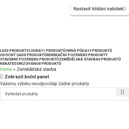
Nastavit hlídání nabídek
Zemědělská stavba
LES
3 PRODUKTY
LOUKA
11 PRODUKTŮ
ORNÁ PŮDA
13 PRODUKTŮ
OVOCNÝ SAD
0 PRODUKTŮ
REKREAČNÍ POZEMEK
3 PRODUKTY
STAVEBNÍ POZEMEK
6 PRODUKTŮ
ZEMĚDĚLSKÁ STAVBA
0 PRODUKTŮ
NEKATEGORIZOVÁNO
0 PRODUKTŮ
Home
»
Zemědělská stavba
Zobrazit boční panel
Vašemu výběru neodpovídají žádné produkty.