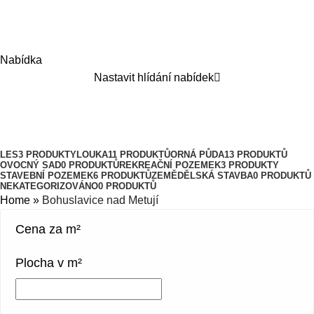
Nabídka
Nastavit hlídání nabídek
Bohuslavice nad Metují
Kategorie
LES
3 PRODUKTY
LOUKA
11 PRODUKTŮ
ORNÁ PŮDA
13 PRODUKTŮ
OVOCNÝ SAD
0 PRODUKTŮ
REKREAČNÍ POZEMEK
3 PRODUKTY
STAVEBNÍ POZEMEK
6 PRODUKTŮ
ZEMĚDĚLSKÁ STAVBA
0 PRODUKTŮ
NEKATEGORIZOVÁNO
0 PRODUKTŮ
Home
»
Bohuslavice nad Metují
Cena za m²
Plocha v m²