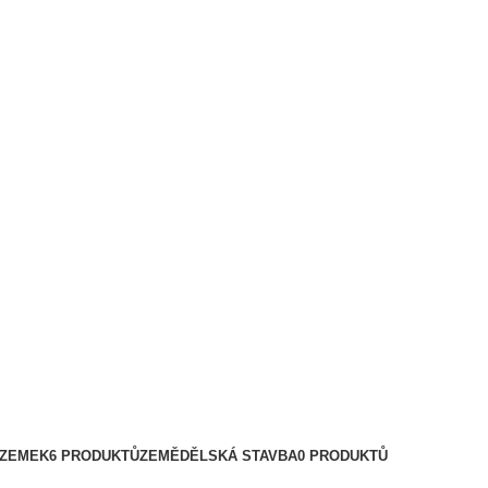
OZEMEK
6 PRODUKTŮ
ZEMĚDĚLSKÁ STAVBA
0 PRODUKTŮ