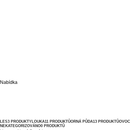
Nabídka
Nové Benátky
Kategorie
LES
3 PRODUKTY
LOUKA
11 PRODUKTŮ
ORNÁ PŮDA
13 PRODUKTŮ
OVOC
NEKATEGORIZOVÁNO
0 PRODUKTŮ