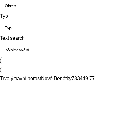
Typ
Text search
Trvalý travní porost
Nové Benátky
7834
49.77