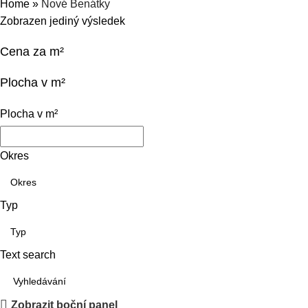
Home
»
Nové Benátky
Zobrazen jediný výsledek
Cena za m²
Plocha v m²
Plocha v m²
Okres
Typ
Text search
Zobrazit boční panel