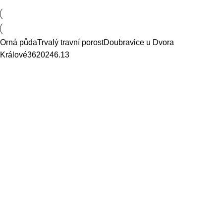
Orná půda
Trvalý travní porost
Doubravice u Dvora
Králové
36202
46.13