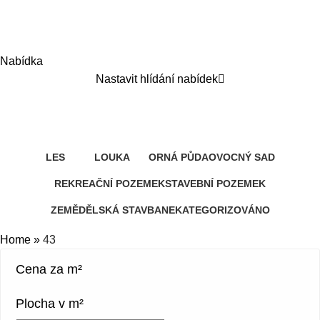
Nabídka
Nastavit hlídání nabídek
43
Kategorie
LES
LOUKA
ORNÁ PŮDA
OVOCNÝ SAD
3 Produkty
11 Produktů
13 Produktů
0 Produktů
REKREAČNÍ POZEMEK
STAVEBNÍ POZEMEK
3 Produkty
6 Produktů
ZEMĚDĚLSKÁ STAVBA
NEKATEGORIZOVÁNO
0 Produktů
0 Produktů
Home
»
43
Cena za m²
Plocha v m²