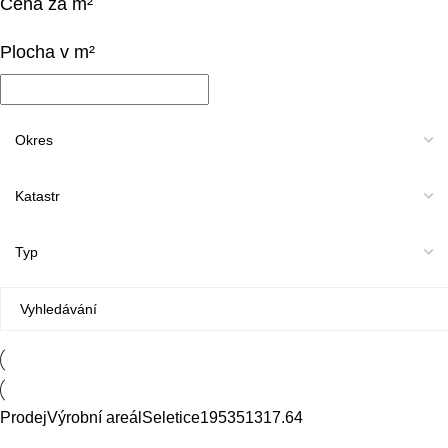
Cena za m²
Plocha v m²
Prodej
Výrobní areál
Seletice
19535
1317.64