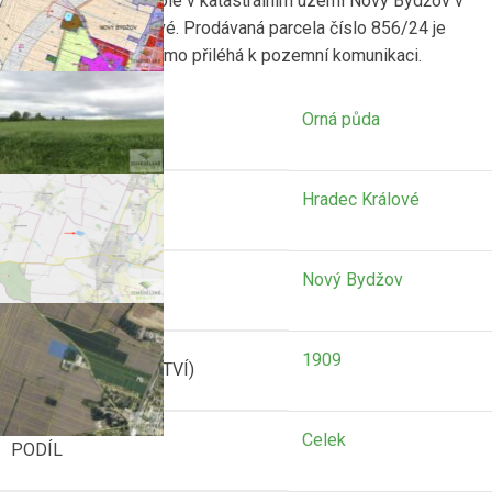
Nabízíme k prodeji pole v katastrálním území Nový Bydžov v
okrese Hradec Králové. Prodávaná parcela číslo 856/24 je
29.136 m2 velká a přímo přiléhá k pozemní komunikaci.
Orná půda
TYP
Hradec Králové
OKRES
Nový Bydžov
KATASTR
1909
LV (LIST VLASTNICTVÍ)
Celek
PODÍL