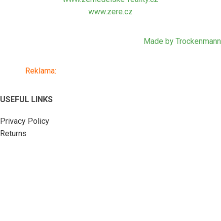
www.zere.cz
Made by Trockenmann
Reklama:
www.alkosklad.cz
- Váš obchod s nápoji
USEFUL LINKS
Privacy Policy
Returns
Terms & Conditions
Contact Us
Latest News
Our Sitemap