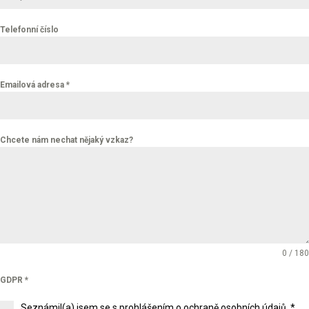
Telefonní číslo
Emailová adresa
*
Chcete nám nechat nějaký vzkaz?
0 / 180
GDPR
*
Seznámil(a) jsem se s prohlášením o ochraně osobních údajů. *