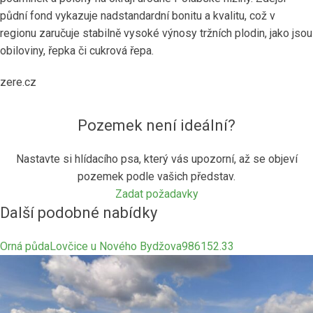
půdní fond vykazuje nadstandardní bonitu a kvalitu, což v
regionu zaručuje stabilně vysoké výnosy tržních plodin, jako jsou
obiloviny, řepka či cukrová řepa.
zere.cz
Pozemek není ideální?
Nastavte si hlídacího psa, který vás upozorní, až se objeví
pozemek podle vašich představ.
Zadat požadavky
Další podobné nabídky
Orná půda
Lovčice u Nového Bydžova
9861
52.33