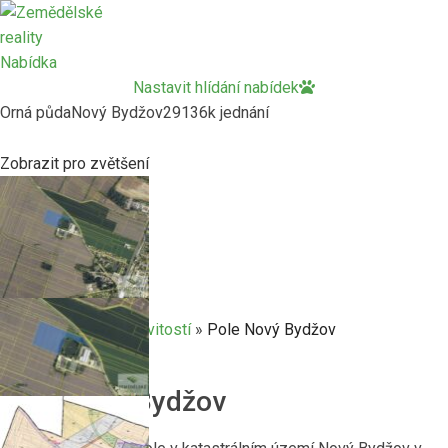
Nabídka
Nastavit hlídání nabídek
Orná půda
Nový Bydžov
29136
k jednání
Zobrazit pro zvětšení
Home
»
Prodej nemovitostí
»
Pole Nový Bydžov
Zpět k produktům
Pole Nový Bydžov