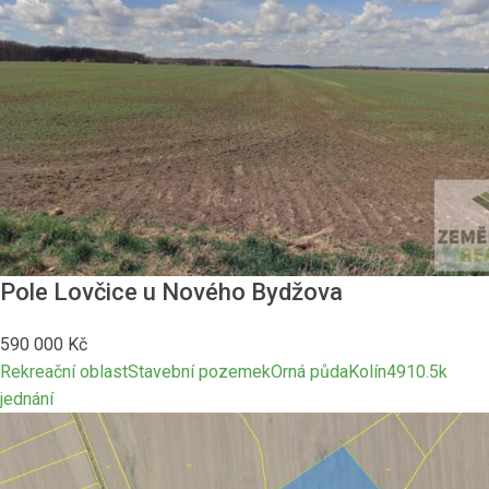
Pole Lovčice u Nového Bydžova
590 000
Kč
Rekreační oblast
Stavební pozemek
Orná půda
Kolín
4910.5
k
jednání