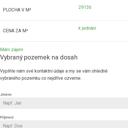
29136
PLOCHA V M²
k jednání
CENA ZA M²
Mám zájem
Vybraný pozemek na dosah
Vyplňte nám své kontaktní údaje a my se vám ohledně
vybraného pozemku co nejdříve ozveme.
Jméno
Příjmení