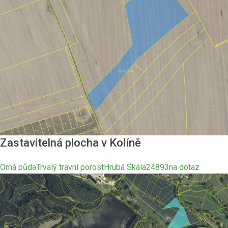
Zastavitelná plocha v Kolíně
Orná půda
Trvalý travní porost
Hrubá Skála
24893
na dotaz