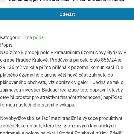
Odeslat
Kategorie:
Orná půda
Popis
Nabízíme k prodeji pole v katastrálním území Nový Bydžov v
okrese Hradec Králové. Prodávaná parcela číslo 856/24 je
29.136 m2 velká a přímo přiléhá k pozemní komunikaci. Dle
platného územního plánu je většinová část zahrnuta do
plánovaného obchvatu, viz obrázek v galerii. Jedná se tak o
zajímavou investici. Budoucí realizace této dopravní stavby
otevírá prostor pro atraktivní finanční zhodnocení, například
formou následného státního výkupu.
Novobydžovsko se řadí mezi tradiční a vysoce produktivní
zemědělské oblasti, která těží z příznivých klimatických
podmínek a polohy na okraji úrodné Polabské nížiny. Zdejší