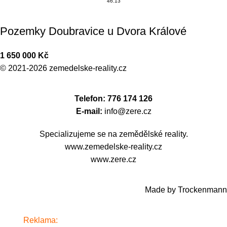
46.13
Pozemky Doubravice u Dvora Králové
1 650 000
Kč
© 2021-2026
zemedelske-reality.cz
Telefon: 776 174 126
E-mail:
info@zere.cz
Specializujeme se na zemědělské reality.
www.zemedelske-reality.cz
www.zere.cz
Made by Trockenmann
Reklama:
www.alkosklad.cz
- Váš obchod s nápoji