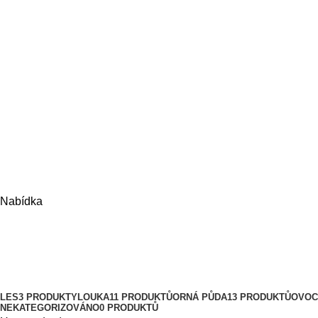
Nabídka
Ledce
Kategorie
LES
3 PRODUKTY
LOUKA
11 PRODUKTŮ
ORNÁ PŮDA
13 PRODUKTŮ
OVOC
NEKATEGORIZOVÁNO
0 PRODUKTŮ