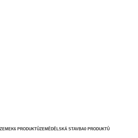
OZEMEK
6 PRODUKTŮ
ZEMĚDĚLSKÁ STAVBA
0 PRODUKTŮ