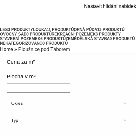
Ploužnice pod Táborem
Nastavit hlídání nabídek
Kategorie
LES
3 PRODUKTY
LOUKA
11 PRODUKTŮ
ORNÁ PŮDA
13 PRODUKTŮ
OVOCNÝ SAD
0 PRODUKTŮ
REKREAČNÍ POZEMEK
3 PRODUKTY
STAVEBNÍ POZEMEK
6 PRODUKTŮ
ZEMĚDĚLSKÁ STAVBA
0 PRODUKTŮ
NEKATEGORIZOVÁNO
0 PRODUKTŮ
Home
»
Ploužnice pod Táborem
Cena za m²
Plocha v m²