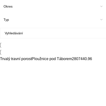
Trvalý travní porost
Ploužnice pod Táborem
28074
40.96