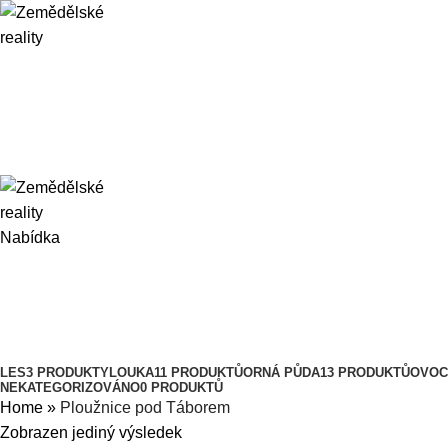
Nabídka
Ploužnice pod Táborem
Kategorie
LES
3 PRODUKTY
LOUKA
11 PRODUKTŮ
ORNÁ PŮDA
13 PRODUKTŮ
OVOC
NEKATEGORIZOVÁNO
0 PRODUKTŮ
Home
»
Ploužnice pod Táborem
Zobrazen jediný výsledek