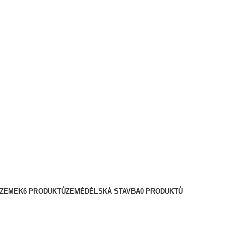
OZEMEK
6 PRODUKTŮ
ZEMĚDĚLSKÁ STAVBA
0 PRODUKTŮ