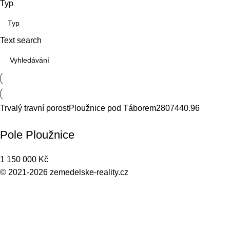
Typ
Text search
Trvalý travní porost
Ploužnice pod Táborem
28074
40.96
Pole Ploužnice
1 150 000
Kč
© 2021-2026
zemedelske-reality.cz