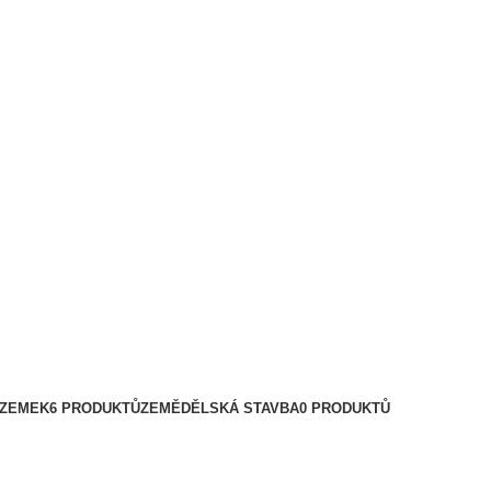
OZEMEK
6 PRODUKTŮ
ZEMĚDĚLSKÁ STAVBA
0 PRODUKTŮ