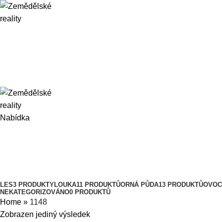
Nabídka
1148
Kategorie
LES
3 PRODUKTY
LOUKA
11 PRODUKTŮ
ORNÁ PŮDA
13 PRODUKTŮ
OVOC
NEKATEGORIZOVÁNO
0 PRODUKTŮ
Home
»
1148
Zobrazen jediný výsledek