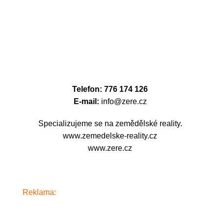
Telefon: 776 174 126
E-mail:
info@zere.cz
Specializujeme se na zemědělské reality.
www.zemedelske-reality.cz
www.zere.cz
Reklama:
www.alkosklad.cz
- Váš obchod s nápoji