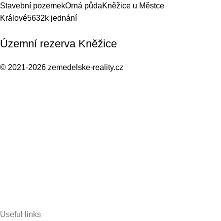
Stavební pozemek
Orná půda
Kněžice u Městce
Králové
5632
k jednání
Územní rezerva Kněžice
© 2021-2026
zemedelske-reality.cz
Useful links