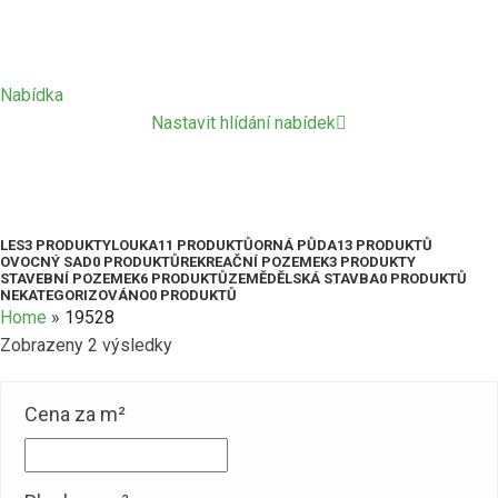
Nabídka
Nastavit hlídání nabídek
19528
Kategorie
LES
3 PRODUKTY
LOUKA
11 PRODUKTŮ
ORNÁ PŮDA
13 PRODUKTŮ
OVOCNÝ SAD
0 PRODUKTŮ
REKREAČNÍ POZEMEK
3 PRODUKTY
STAVEBNÍ POZEMEK
6 PRODUKTŮ
ZEMĚDĚLSKÁ STAVBA
0 PRODUKTŮ
NEKATEGORIZOVÁNO
0 PRODUKTŮ
Home
»
19528
Zobrazeny 2 výsledky
Cena za m²