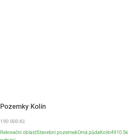
Pozemky Kolín
190 000
Kč
Rekreační oblast
Stavební pozemek
Orná půda
Kolín
4910.5
k