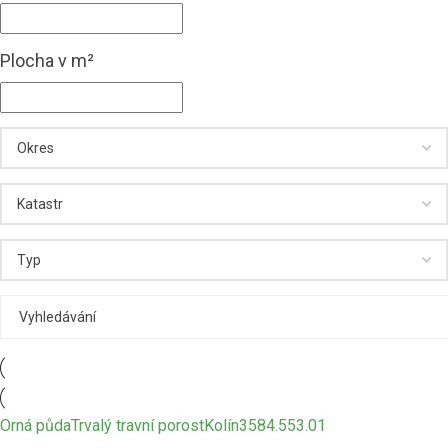
Plocha v m²
Orná půda
Trvalý travní porost
Kolín
3584.5
53.01