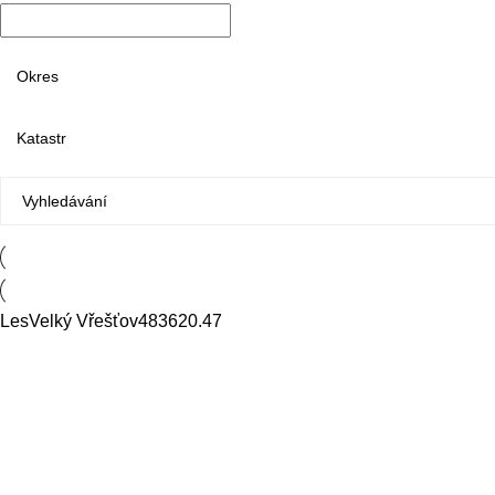
Les
Velký Vřešťov
4836
20.47