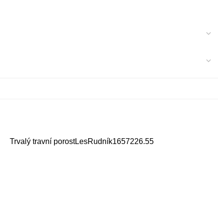
Trvalý travní porost
Les
Rudník
16572
26.55