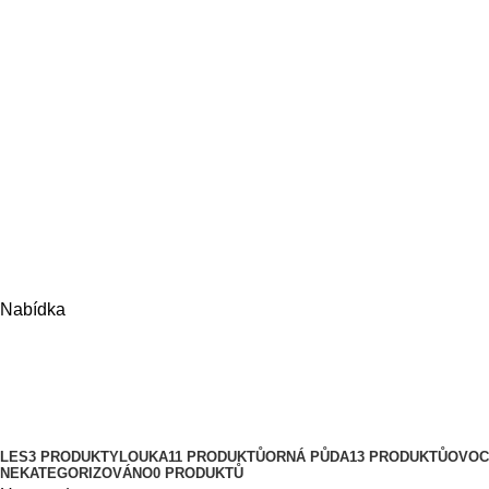
Nabídka
Les
Kategorie
LES
3 PRODUKTY
LOUKA
11 PRODUKTŮ
ORNÁ PŮDA
13 PRODUKTŮ
OVOC
NEKATEGORIZOVÁNO
0 PRODUKTŮ