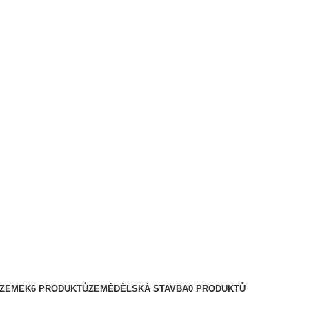
OZEMEK
6 PRODUKTŮ
ZEMĚDĚLSKÁ STAVBA
0 PRODUKTŮ