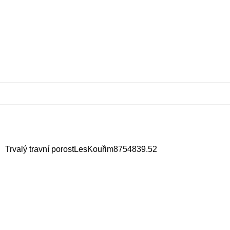
Trvalý travní porost
Les
Kouřim
87548
39.52